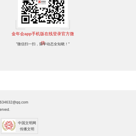
金年会app手机版在线登录官方微
信
"微信扫一扫，留学动态全知晓！"
4632@qq.com
erved.
中国文明网
传播文明