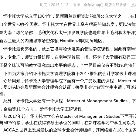
时间：2016-1-12
来源：金年会app手机版在线登录
点
怀卡托大学成立于1964年，是新西兰政府资助的8所公立大学之一，在校学
自全世界70多个国家。怀卡托大学在世界上享有很高的知名度，更以法
誉为南半球的哈佛。毛利文化和太平洋发展学院也是世界上毛利和太平洋
新西兰最大的内陆城市哈密尔顿 Hamilton和陶朗阿地区。
怀卡托最负盛名的，就是它堪与哈佛媲美的管理学院课程，因此有南半
多，专业广，师资力量雄厚，在南半球首屈一指。怀卡托大学拥有获得三重
证是全球认可的教学研究杰出水平的标志，全世界目前仅有不到1%的澳门
下面为大家介绍怀卡托大学管理学院将于2017推出的会计学双硕士课
众所周知，怀卡托大学管理学院下面有一个广受欢迎的课程：Master of Profes
，受CPA协会及新西兰会计师协会认证，接受非会计背景学生申请，可以说
程。
此外，怀卡托大学还有一个课程：Master of Management Studies
，金融等11个方向， 是怀卡托大学王牌课程。
从2017年起，怀卡托大学会在Master of Management Studies下面
与MPA衔接，学生在获得双硕士学位的同时，在新课程学习中学生可以为
ACCA是世界上发展最快的全球专业会计师组织，其网络遍布181个国家，包括