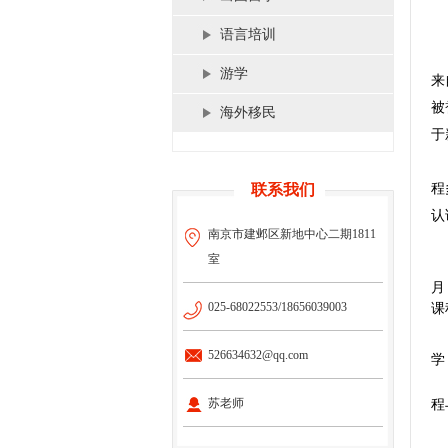
语言培训
游学
来
被
海外移民
于
程
联系我们
认
南京市建邺区新地中心二期1811
室
月
025-68022553/18656039003
课
526634632@qq.com
学
苏老师
程