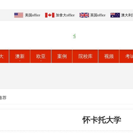
美国office
加拿大office
英国office
澳大利亚o
大
澳新
欧亚
案例
院校库
视频
考
推荐
怀卡托大学