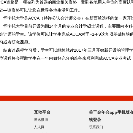
CCA资格是一项被列为首选的商业相关资格，受到各地用人单位的高度认
础—该资格可以让您在世界各地生活和工作。
怀卡托大学是ACCA（特许公认会计师公会）在新西兰选择的第一家开
怀卡托大学目前开设为期14个月的专业会计学硕士课程，主要面向本科没有
会计师的学生。该学位可以让学生完成ACCA对于F1-F9这九项基础模块的要
习或者研究课题。
结束该课程学习后，学生可以继续就读2017年三月开始新开设的管
位课程将会帮助学生在一年内做好充分的准备来顺利完成ACCA专业考试，最
互动平台
关于金年会app手机版
线登录
腾讯微博
人人网
联系我们