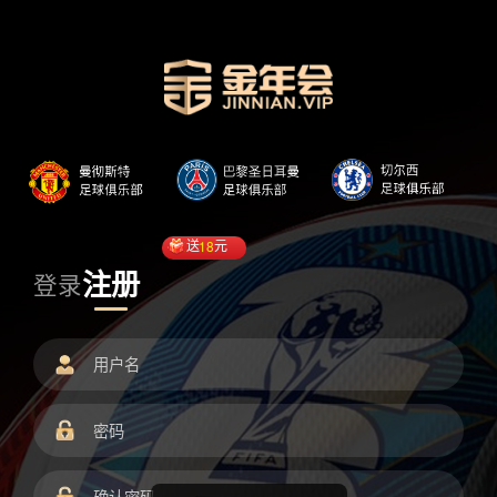
送
18
元
注册
登录