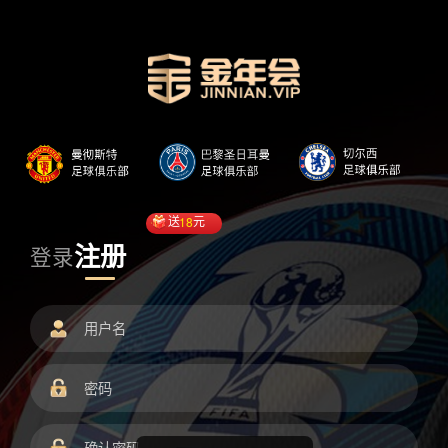
送
18
元
注册
登录