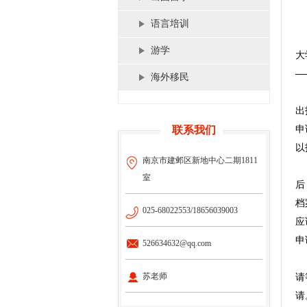
语言培训
游学
大
—
海外移民
出
申
联系我们
以
南京市建邺区新地中心二期1811
室
后
档
025-68022553/18656039003
应
申
526634632@qq.com
苏老师
请
请