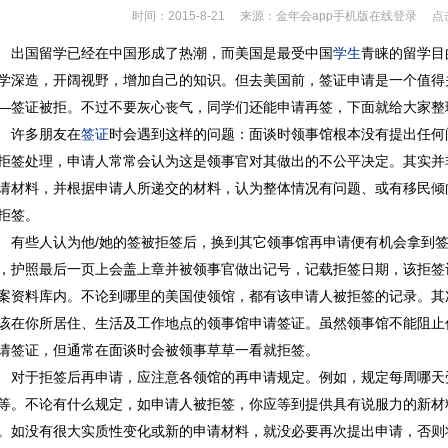
时间：2015-8-21
来源：金年会app手机版在线登录
点
出国留学已经在中国形成了热潮，而美国是最受中国
学生
青睐的留学目
学深造，开阔视野，增加自己的知识。但去美国前，签证申请是一个值得
—签证被拒。不过不要灰心丧气，同学们还能申请再签，下面
许多朋友在
签证
时会遇到这样的问题：面谈时领事馆根本没有提出
拒签处理，申请人常常会认为这是领事官对其做出的不公平决定。其实并
请材料，并根据申请人所递交的材料，认为整体情况有问题、或有移民倾向、或
拒签。
有些人认为他/她的签被拒签后，换到其它领事馆再申请便有机会拿到
，护照最后一页上会盖上章并被领事官做出记号，记载拒签日期，该拒签
案资料库内。不论到哪里的美国使领馆，都有该申请人被拒签的记录。其
该在你所居住、生活及工作地点的领事馆申请签证。虽然领事馆不能阻止任何人
请签证，但通常在面谈时会被领事草草一看就拒签。
对于拒签后再申请，应注意各领馆的再申请规定。例如，规定每周哪天
等。不论有什么规定，如申请人被拒签，你应等到提供具有说服力的新材
。如没有很大实质性变化或新的申请材料，就没必要再次提出申请，