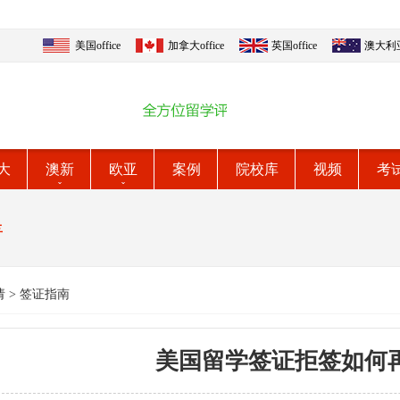
美国office
加拿大office
英国office
澳大利亚o
大
澳新
欧亚
案例
院校库
视频
考
请
请
>
签证指南
美国留学签证拒签如何