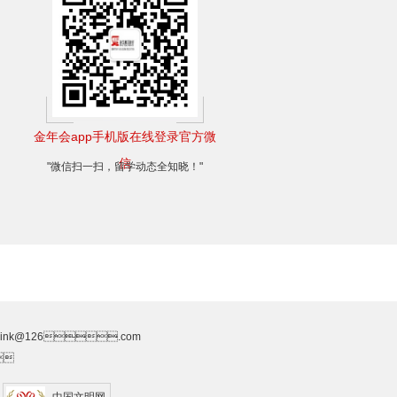
金年会app手机版在线登录官方微
信
"微信扫一扫，留学动态全知晓！"
slink@126.com
