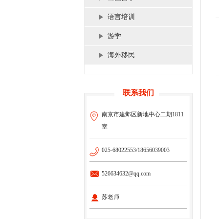
语言培训
游学
海外移民
联系我们
南京市建邺区新地中心二期1811
室
025-68022553/18656039003
526634632@qq.com
苏老师